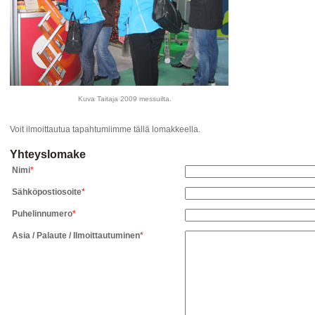
Kuva Taitaja 2009 messuilta.
Voit ilmoittautua tapahtumiimme tällä lomakkeella.
Yhteyslomake
Nimi
*
Sähköpostiosoite
*
Puhelinnumero
*
Asia / Palaute / Ilmoittautuminen
*