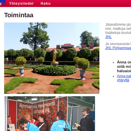
y
Yhteystiedot
Haku
Toimintaa
Järjestömme jär
mm. matkoja sekä
lisätietoja koulu
JHL
Ja seuraavasta 
JHL Pohjanmaan
Anna om
siitä mi
haluais
Anna pal
yhteyttä