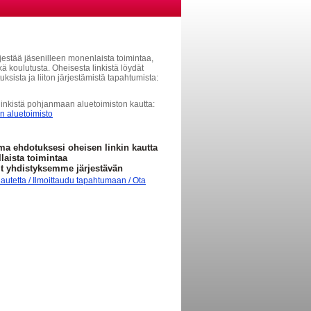
jestää jäsenilleen monenlaista toimintaa,
 koulutusta. Oheisesta linkistä löydät
tuksista ja liiton järjestämistä tapahtumista:
linkistä pohjanmaan aluetoimiston kautta:
 aluetoimisto
a ehdotuksesi oheisen linkin kautta
llaista toimintaa
it yhdistyksemme järjestävän
autetta / Ilmoittaudu tapahtumaan / Ota