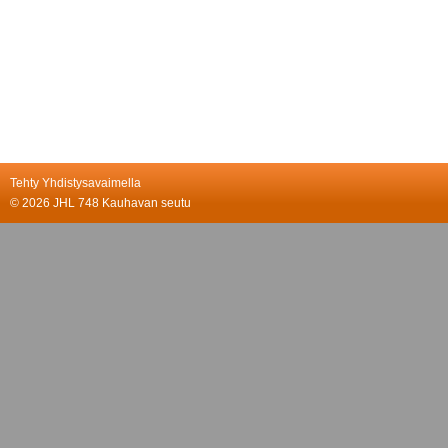
Tehty Yhdistysavaimella
©
2026 JHL 748 Kauhavan seutu