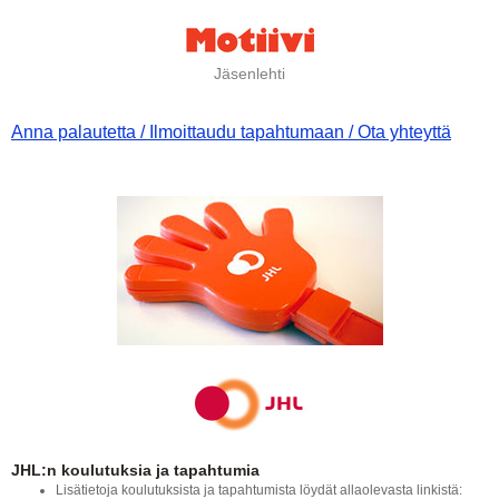
Jäsenlehti
Anna palautetta / Ilmoittaudu tapahtumaan / Ota yhteyttä
JHL:n koulutuksia ja tapahtumia
Lisätietoja koulutuksista ja tapahtumista löydät allaolevasta linkistä: