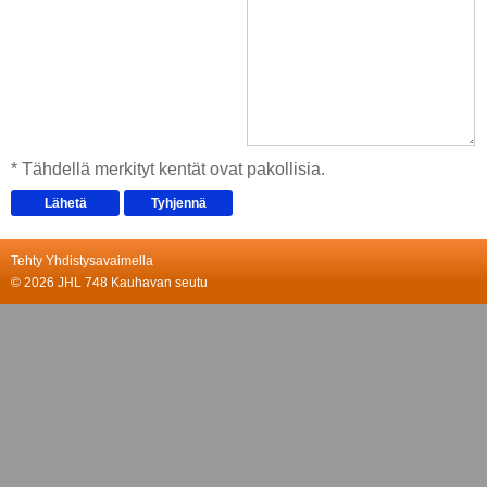
* Tähdellä merkityt kentät ovat pakollisia.
Tehty Yhdistysavaimella
©
2026 JHL 748 Kauhavan seutu