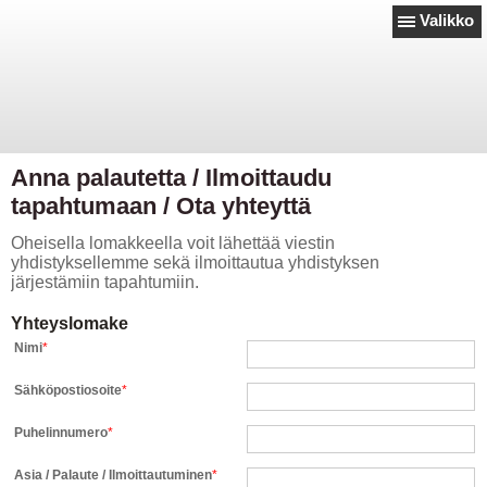
Valikko
Anna palautetta / Ilmoittaudu
tapahtumaan / Ota yhteyttä
Oheisella lomakkeella voit lähettää viestin
yhdistyksellemme sekä ilmoittautua yhdistyksen
järjestämiin tapahtumiin.
Yhteyslomake
Nimi
*
Sähköpostiosoite
*
Puhelinnumero
*
Asia / Palaute / Ilmoittautuminen
*